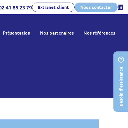
02 41 85 23 79
Extranet client
Nous contacter
Présentation
Nos partenaires
Nos références
uer
prise
Dernières réalisations
e
Témoignages
Besoin d'assistance
leurs
tés
 et
ement