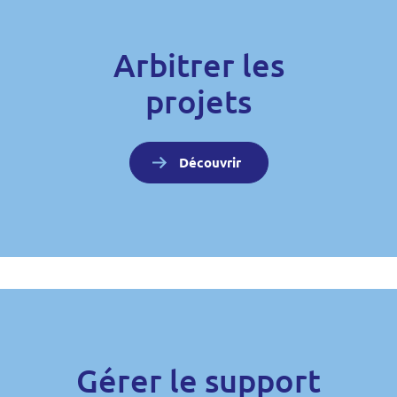
Serious Games
Arbitrer les
Sophos
projets
SuitePro-G
Wikit
Découvrir
Gérer le support