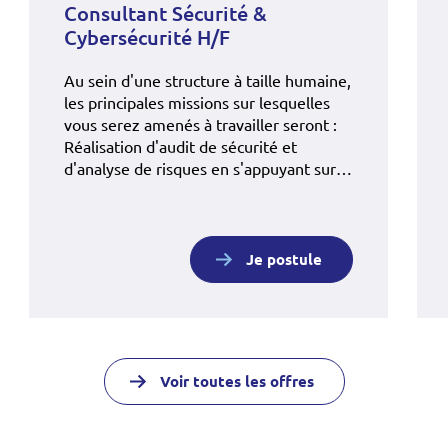
Consultant Sécurité &
Cybersécurité H/F
Au sein d'une structure à taille humaine,
les principales missions sur lesquelles
vous serez amenés à travailler seront :
Réalisation d'audit de sécurité et
d'analyse de risques en s'appuyant sur la
norme ISO 27005 ou EBIOS RM,
rédaction de Politique de Sécurité des
Systèmes d'Information et de chartes,
accompagnement de clients dans la
Je postule
mise en place de Système de
Management de la Sécurité
Informatique SMSI…
Voir toutes les offres