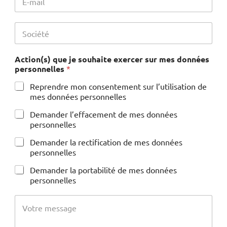
-
m
a
S
i
o
l
c
*
i
Action(s) que je souhaite exercer sur mes données
é
personnelles
*
t
é
Reprendre mon consentement sur l’utilisation de
*
mes données personnelles
Demander l’effacement de mes données
personnelles
Demander la rectification de mes données
personnelles
Demander la portabilité de mes données
personnelles
V
o
t