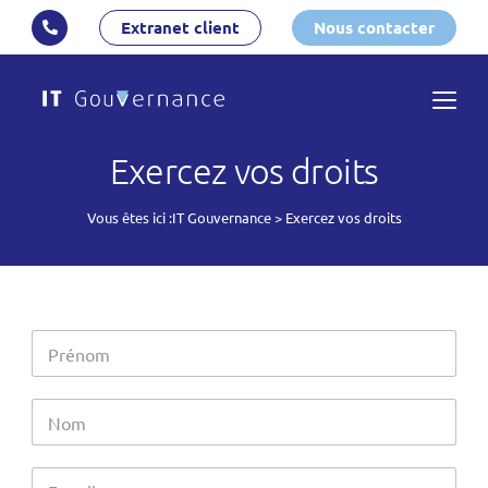
Extranet client
Nous contacter
Exercez vos droits
Vous êtes ici :
IT Gouvernance
>
Exercez vos droits
P
r
é
n
N
o
o
m
m
*
*
E