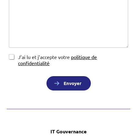
r
e
m
e
s
s
a
g
e
*
R
J’ai lu et j’accepte votre
politique de
G
confidentialité
P
D
*
Envoyer
IT Gouvernance