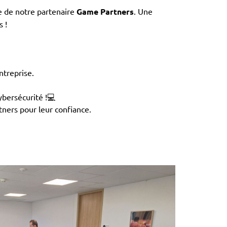
me de notre partenaire
Game Partners
. Une
 !
entreprise.
ybersécurité !💻
ners pour leur confiance.