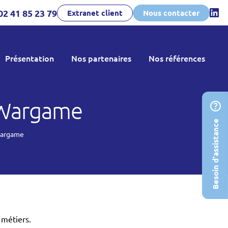
02 41 85 23 79
Extranet client
Nous contacter
Présentation
Nos partenaires
Nos références
uer
prise
Dernières réalisations
e
Témoignages
r Wargame
Besoin d'assistance
leurs
 Wargame
tés
 et
ement
 métiers.