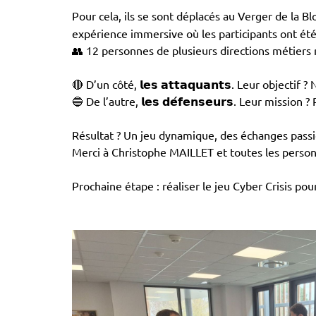
Pour cela, ils se sont déplacés au Verger de la 
expérience immersive où les participants ont été
👥 12 personnes de plusieurs directions métiers 
🔴 D’un côté, 𝗹𝗲𝘀 𝗮𝘁𝘁𝗮𝗾𝘂𝗮𝗻𝘁𝘀. Leur object
🔵 De l’autre, 𝗹𝗲𝘀 𝗱𝗲́𝗳𝗲𝗻𝘀𝗲𝘂𝗿𝘀. Leur miss
Résultat ? Un jeu dynamique, des échanges passi
Merci à Christophe MAILLET et toutes les person
Prochaine étape : réaliser le jeu Cyber Crisis pou