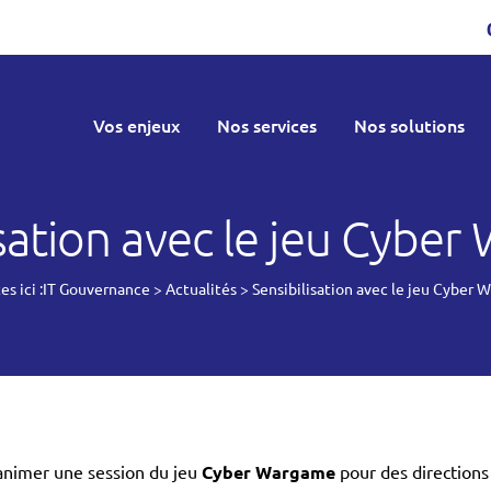
Vos enjeux
Nos services
Nos solutions
Gérer le support et
HUCENCY – Avant de cliq
L’entre
l’exploitation
Avast
L’équip
isation avec le jeu Cybe
Administrer la sécurité
Bitwarden
Nos va
s ici :
IT Gouvernance
Arbitrer les projets
>
Actualités
>
Sensibilisation avec le jeu Cyber
GLPI
Actuali
Interfaçage et API
GRC : Gestion des Risques
Recrut
Piloter l’externalisation
Conformité
Temps partagé
Metabase
 animer une session du jeu
Cyber Wargame
pour des directions